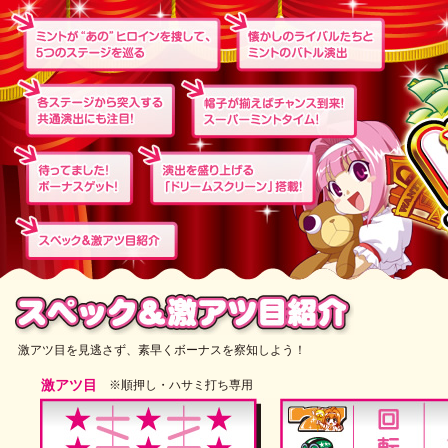
激アツ目を見逃さず、素早くボーナスを察知しよう！
激アツ目
※順押し・ハサミ打ち専用