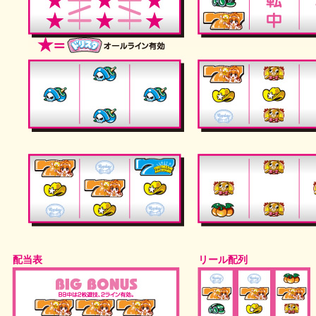
配当表
リール配列