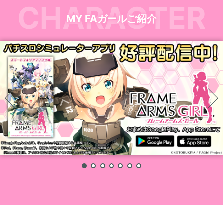
CHARACTER
MY FAガールご紹介
1
2
3
4
5
6
7