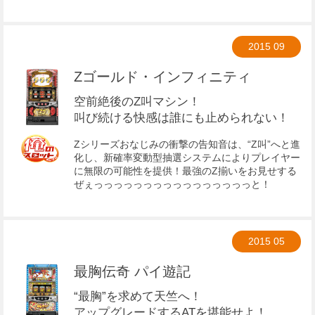
2015
09
Zゴールド・インフィニティ
空前絶後のZ叫マシン！
叫び続ける快感は誰にも止められない！
Zシリーズおなじみの衝撃の告知音は、“Z­叫”へと進
化し、新確率変動型抽選システムによりプレイヤー
に無限の可能性を提供！最強のZ揃いをお見せする
ぜぇっっっっっっっっっっっっっっっっと！
2015
05
最胸伝奇 パイ遊記
“最胸”を求めて天竺へ！
アップグレードするATを堪能せよ！