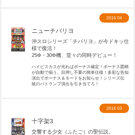
2016
04
ニューチバリヨ
沖スロシリーズ「チバリヨ」が今ドキッ仕
様で復活！
25Φ・30Φ機、堂々の同時デビュー！
ハイビスカスが光ればボーナス確定！ボーナス図柄
が自動で揃う、目押し不要の簡単仕様­！多彩な告知
演出で­ボーナス＆モードをお知らせ！シリーズ伝
統­のパトランプ演出を引き当てろ！
2016
03
十字架3
交響する少女（ふたご）の聖伝説。