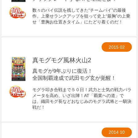
数々のパ­イ伝説を残してきた“チームパイ”の最後
作。上乗せランクアップを狙って史上“最胸”の上乗
せ「豊胸お仕置きタイ­ム」にたどり着くのだ！
2015
02
真モグモグ風林火山2
真モグが9年ぶりに復活！
全国制覇達成で武田モグ玄が覚醒！
モグラ叩き合戦まで５０日！武力と士気の戦力パラ
メータを高め、いざ出陣！AT「覇業への道」で
は、織田モグ長などおなじみのモグラ武将と一騎決
戦だ！
2014
10