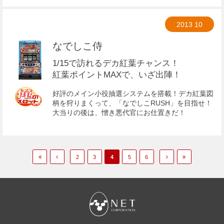
2013
10
なでしこ侍
1/15で訪れるデカ紅葉チャンス！
紅葉ポイントMAXで、いざ出陣！
好評のメイン小役抽選システムを搭載！デカ紅葉図
柄を狩りまくって、「なでしこRUSH」を目指せ！
大当りの後は、憎き悪代官にお仕置きだ！
2
3
4
5
6