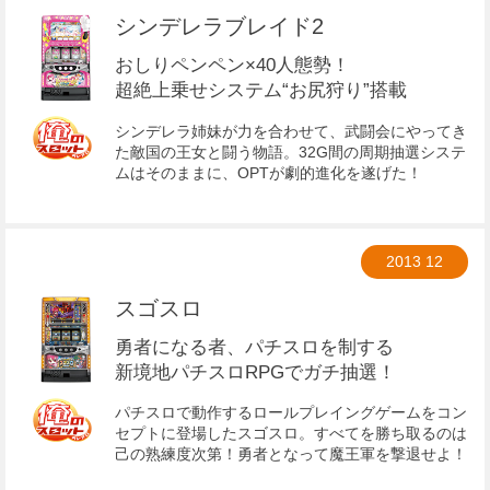
シンデレラブレイド2
おしりペンペン×40人態勢！
超絶上乗せシステム“お尻狩り”搭載
シンデレラ姉妹が力を合わせて、武闘会にやってき
た敵国の王女と闘う物語。32G間の周期抽選システ
ムはそのままに、OPTが劇的進化を遂げた！
2013
12
スゴスロ
勇者になる者、パチスロを制する
新境地パチスロRPGでガチ抽選！
パチスロで動作するロールプレイングゲームをコン
セプトに登場したスゴスロ。すべてを勝ち取るのは
己の熟練度次第！勇者となって魔王軍を撃退せよ！