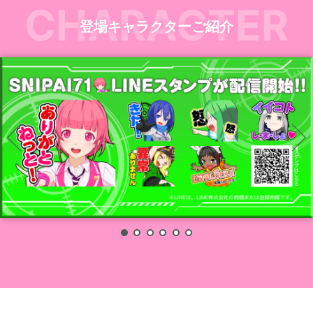
CHARACTER
登場キャラクターご紹介
1
2
3
4
5
6