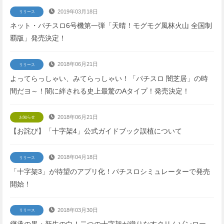
2019年03月18日
リリース
ネット・パチスロ6号機第一弾「天晴！モグモグ風林火山 全国制
覇版」発売決定！
2018年06月21日
リリース
よってらっしゃい、みてらっしゃい！「パチスロ 闇芝居」の時
間だヨ～！闇に絆される史上最驚のAタイプ！発売決定！
2018年06月21日
お知らせ
【お詫び】「十字架4」公式ガイドブック誤植について
2018年04月18日
リリース
「十字架3」が待望のアプリ化！パチスロシミュレーターで発売
開始！
2018年03月30日
リリース
継承の黒・新生の白！二つの十字架が織りなすクリムゾンロー